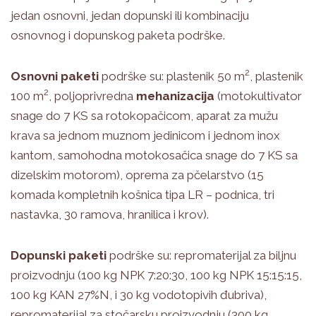
jedan osnovni, jedan dopunski ili kombinaciju
osnovnog i dopunskog paketa podrške.
2
Osnovni paketi
podrške su: plastenik 50 m
, plastenik
2
100 m
, poljoprivredna
mehanizacija
(motokultivator
snage do 7 KS sa rotokopačicom, aparat za mužu
krava sa jednom muznom jedinicom i jednom inox
kantom, samohodna motokosačica snage do 7 KS sa
dizelskim motorom), oprema za pčelarstvo (15
komada kompletnih košnica tipa LR – podnica, tri
nastavka, 30 ramova, hranilica i krov).
Dopunski paketi
podrške su: repromaterijal za biljnu
proizvodnju (100 kg NPK 7:20:30, 100 kg NPK 15:15:15,
100 kg KAN 27%N, i 30 kg vodotopivih đubriva),
repromaterijal za stočarsku proizvodnju (300 kg