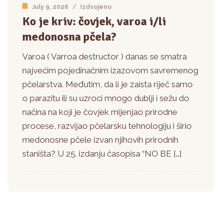
July 9, 2026
/
Izdvojeno
Ko je kriv: čovjek, varoa i/li
medonosna pčela?
Varoa ( Varroa destructor ) danas se smatra
najvećim pojedinačnim izazovom savremenog
pčelarstva. Međutim, da li je zaista riječ samo
o parazitu ili su uzroci mnogo dublji i sežu do
načina na koji je čovjek mijenjao prirodne
procese, razvijao pčelarsku tehnologiju i širio
medonosne pčele izvan njihovih prirodnih
staništa? U 25. izdanju časopisa “NO BE […]