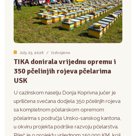
July 23, 2026
/
Izdvojeno
TIKA donirala vrijednu opremu i
350 pčelinjih rojeva pčelarima
USK
U cazinskom naselju Donja Koprivna jučer je
upriličena svečana dodjela 350 pčelinjih rojeva
sa kompletnom pčelarskom opremom
pčelarima s područja Unsko-sanskog kantona,
u okviru projekta podrške razvoju pčelarstva.
Riječ je o projektu vrijednom 150.000 KM, koji