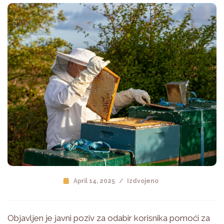
April 14, 2025
/
Izdvojeno
Objavljen je javni poziv za odabir korisnika pomoći za