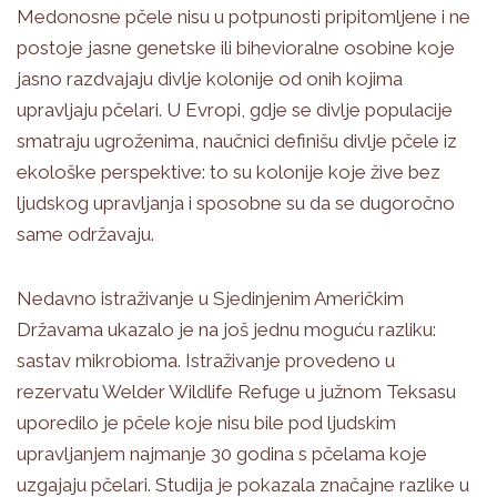
Medonosne pčele nisu u potpunosti pripitomljene i ne
postoje jasne genetske ili bihevioralne osobine koje
jasno razdvajaju divlje kolonije od onih kojima
upravljaju pčelari. U Evropi, gdje se divlje populacije
smatraju ugroženima, naučnici definišu divlje pčele iz
ekološke perspektive: to su kolonije koje žive bez
ljudskog upravljanja i sposobne su da se dugoročno
same održavaju.
Nedavno istraživanje u Sjedinjenim Američkim
Državama ukazalo je na još jednu moguću razliku:
sastav mikrobioma. Istraživanje provedeno u
rezervatu Welder Wildlife Refuge u južnom Teksasu
uporedilo je pčele koje nisu bile pod ljudskim
upravljanjem najmanje 30 godina s pčelama koje
uzgajaju pčelari. Studija je pokazala značajne razlike u