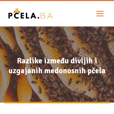
Razlike između divljih i
uzgajanih medonosnih pčela