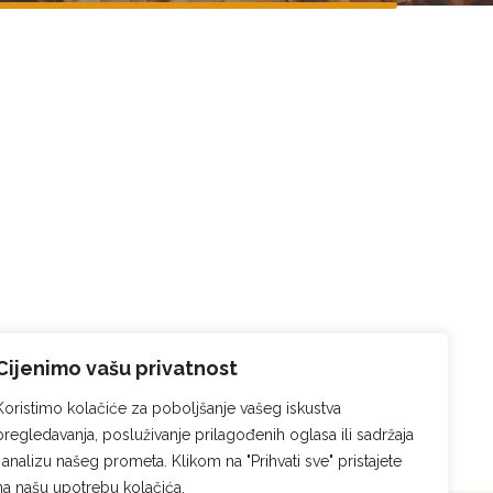
Cijenimo vašu privatnost
Koristimo kolačiće za poboljšanje vašeg iskustva
pregledavanja, posluživanje prilagođenih oglasa ili sadržaja
i analizu našeg prometa. Klikom na "Prihvati sve" pristajete
na našu upotrebu kolačića.