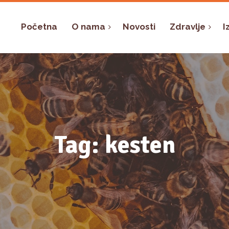
Početna
O nama
Novosti
Zdravlje
I
Tag: kesten