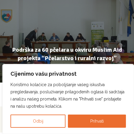
Podrška za 60 pčelara u okviru Muslim Aid
projekta “Pčelarstvo i ruralni razvoj”
11 May, 2026
Cijenimo vašu privatnost
Koristimo kolačiće za poboljšanje vašeg iskustva
pregledavanja, posluživanje prilagođenih oglasa ili sadržaja
i analizu našeg prometa. Klikom na "Prihvati sve" pristajete
na našu upotrebu kolačića.
Pcela.ba © Sva prava
Politika privatnosti
|
Politika korištenja kolačića
|
Odbij
Prihvati
zadržana. 2023.
Pravila korištenja