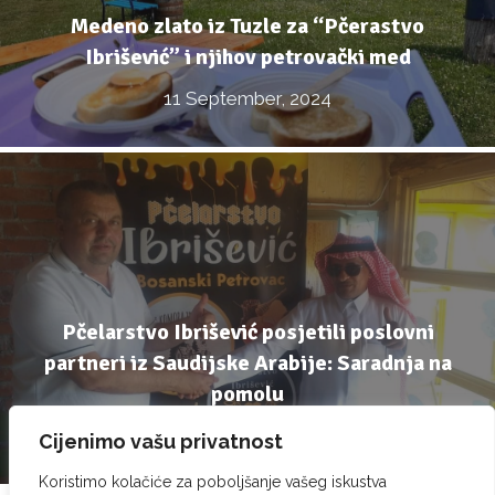
Medeno zlato iz Tuzle za “Pčerastvo
Ibrišević” i njihov petrovački med
11 September, 2024
Pčelarstvo Ibrišević posjetili poslovni
partneri iz Saudijske Arabije: Saradnja na
pomolu
22 July, 2024
Cijenimo vašu privatnost
Koristimo kolačiće za poboljšanje vašeg iskustva