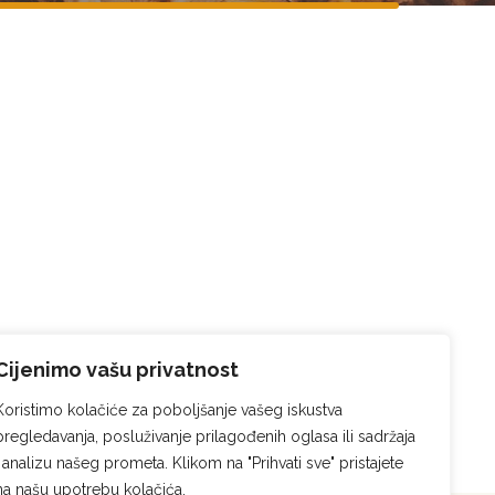
Cijenimo vašu privatnost
Koristimo kolačiće za poboljšanje vašeg iskustva
pregledavanja, posluživanje prilagođenih oglasa ili sadržaja
i analizu našeg prometa. Klikom na "Prihvati sve" pristajete
na našu upotrebu kolačića.