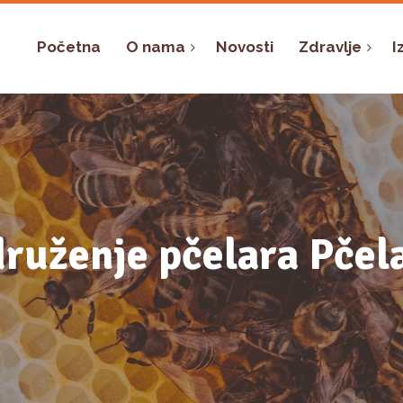
Početna
O nama
Novosti
Zdravlje
I
ruženje pčelara Pčel