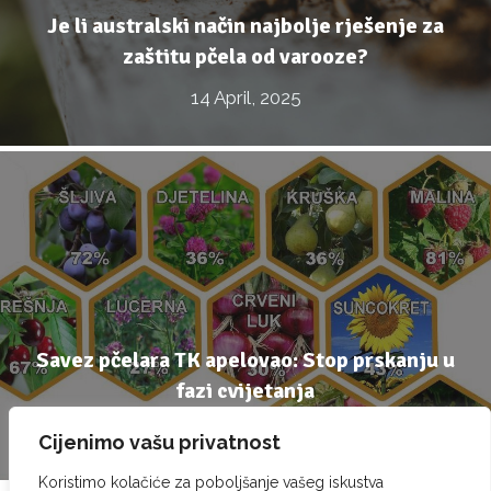
Je li australski način najbolje rješenje za
zaštitu pčela od varooze?
14 April, 2025
Savez pčelara TK apelovao: Stop prskanju u
fazi cvijetanja
25 March, 2025
Cijenimo vašu privatnost
Koristimo kolačiće za poboljšanje vašeg iskustva