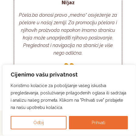
Nijaz
Pčela.ba donosi pravo „medno“ osvježenje za
pčelare u našoj zemlji. Za promociju pčelara i
njihovih proizvoda napokon imamo stranicu
koja može unaprijediti njihovo poslovanje.
Preglednost i navigacija na stranici je više
nego odlična.
Cijenimo vašu privatnost
Koristimo kolačiće za poboljšanje vašeg iskustva
pregledavanja, posluživanje prilagođenih oglasa ili sadržaja
i analizu našeg prometa. Klikom na "Prihvati sve" pristajete
na našu upotrebu kolačića.
Pcela.ba © Sva prava
Politika privatnosti
|
Politika korištenja kolačića
|
Odbij
Prihvati
zadržana. 2023.
Pravila korištenja