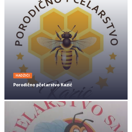
HADŽIĆI
Porodično pčelarstvo Kazić