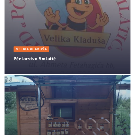
VELIKA KLADUŠA
Pčelarstvo Smlatić