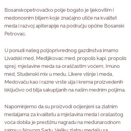
Bosanskopetrovačko polje bogato je ljekovitim i
medonosnim biljem koje značajno utiče na kvalitet
meda i razvoj apiterapije na području općine Bosanski
Petrovac.
U ponudi našeg poljoprivrednog gazdinstva imamo
Livadski med, Medljikovac med, propolis kapi, propolis
sprej, mješavine meda sa oraščastim voćem, Imuno
med, Studenski mix u medu, Likere višnje i meda,
Medovaču kao i razne vrste ulja i krema proizvedenih
isključivo od bilja sakupljanih na našim mednim poljima.
Napominjemo da su proizvodi ocijenjeni sa zlatnim
medaljama za kvalitetu a mješavina meda i orašastog
voća dobila je prestižnu nagradu na međunarodnom
sajmu u Novom Sadu, Veliku zlatnu medalju sa