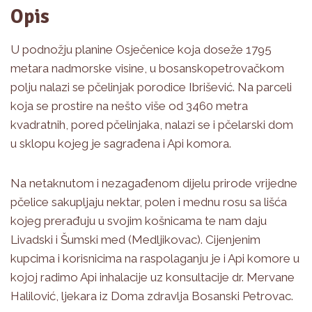
Opis
U podnožju planine Osječenice koja doseže 1795
metara nadmorske visine, u bosanskopetrovačkom
polju nalazi se pčelinjak porodice Ibrišević. Na parceli
koja se prostire na nešto više od 3460 metra
kvadratnih, pored pčelinjaka, nalazi se i pčelarski dom
u sklopu kojeg je sagrađena i Api komora.
Na netaknutom i nezagađenom dijelu prirode vrijedne
pčelice sakupljaju nektar, polen i mednu rosu sa lišća
kojeg prerađuju u svojim košnicama te nam daju
Livadski i Šumski med (Medljikovac). Cijenjenim
kupcima i korisnicima na raspolaganju je i Api komore u
kojoj radimo Api inhalacije uz konsultacije dr. Mervane
Halilović, ljekara iz Doma zdravlja Bosanski Petrovac.