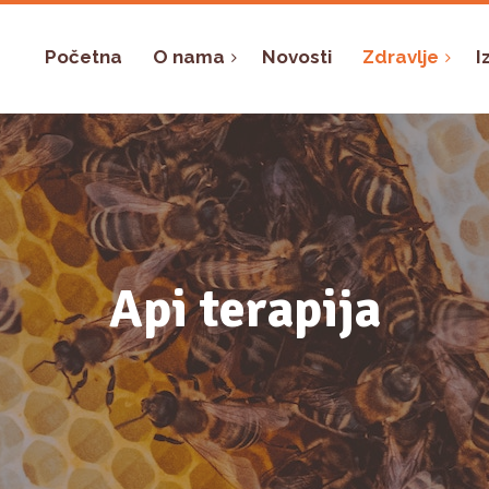
Početna
O nama
Novosti
Zdravlje
I
Api terapija