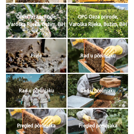
OPG Oaza prirode,
OPG Oaza prirode,
Varoška Rijeka, Bužim, BiH
Varoška Rijeka, Bužim, BiH
Pčele
Rad u pčelinjaku
Rad u pčelinjaku
Rad u pčelinjaku
Pregled pčelinjaka
Pregled pčelinjaka