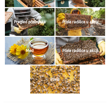
Pregled pčelinjaka
Pčele radilice u akciji
Med
Pčele radilice u akciji
Pčele