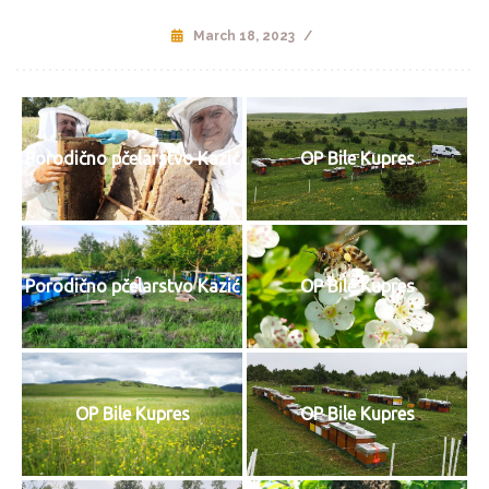
March 18, 2023
/
Porodično pčelarstvo Kazić
OP Bile Kupres
Porodično pčelarstvo Kazić
OP Bile Kupres
OP Bile Kupres
OP Bile Kupres