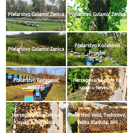
Pčelarstvo Gulamić Zenica
Pčelarstvo Gulamić Zenica
Pčelarstvo Kočanović
Pčelarstvo Gulamić Zenica
Prijedor
Pčelarstvo Kočanović
Hercegovačke pčele na
Prijedor
ispaši u Nevesinju
Hercegovačke pčele na
Pčelarstvo Velić, Todorovo,
ispaši u Nevesinju
Velika Kladuša, BiH