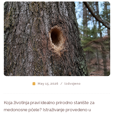
May 15, 2026
/
Izdvojeno
Koja životinja pravi idealno prirodno stanište za
medonosne pčele? Istraživanje provedeno u