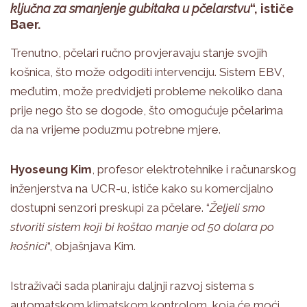
ključna za smanjenje gubitaka u pčelarstvu
“, ističe
Baer.
Trenutno, pčelari ručno provjeravaju stanje svojih
košnica, što može odgoditi intervenciju. Sistem EBV,
međutim, može predvidjeti probleme nekoliko dana
prije nego što se dogode, što omogućuje pčelarima
da na vrijeme poduzmu potrebne mjere.
Hyoseung Kim
, profesor elektrotehnike i računarskog
inženjerstva na UCR-u, ističe kako su komercijalno
dostupni senzori preskupi za pčelare. “
Željeli smo
stvoriti sistem koji bi koštao manje od 50 dolara po
košnici
“, objašnjava Kim.
Istraživači sada planiraju daljnji razvoj sistema s
automatskom klimatskom kontrolom, koja će moći