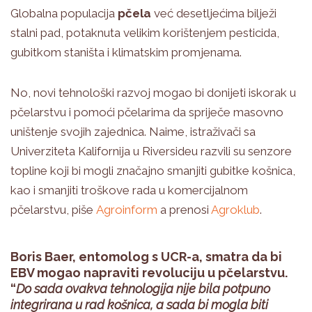
Globalna populacija
pčela
već desetljećima bilježi
stalni pad, potaknuta velikim korištenjem pesticida,
gubitkom staništa i klimatskim promjenama.
No, novi tehnološki razvoj mogao bi donijeti iskorak u
pčelarstvu i pomoći pčelarima da spriječe masovno
uništenje svojih zajednica. Naime, istraživači sa
Univerziteta Kalifornija u Riversideu razvili su senzore
topline koji bi mogli značajno smanjiti gubitke košnica,
kao i smanjiti troškove rada u komercijalnom
pčelarstvu, piše
Agroinform
a prenosi
Agroklub
.
Boris Baer, entomolog s UCR-a, smatra da bi
EBV mogao napraviti revoluciju u pčelarstvu.
“
Do sada ovakva tehnologija nije bila potpuno
integrirana u rad košnica, a sada bi mogla biti