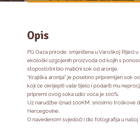
Opis
PG Oaza prirode, smještena u Varoškoj Rijeci u 
ekološki uzgojenih proizvoda od kojih s ponoso
stopostotni bio matični sok od aronije.
“Krajiška aronija” je posebno pripremljen sok od
koji će okrijepiti vaše tijelo i podariti mu neproc
pripremi ovog soka udio voća je 100%.
Uz narudžbe iznad 100KM, snosimo troškove d
Hercegovine.
O navedenom svjedoči i dio fotografija u našoj f