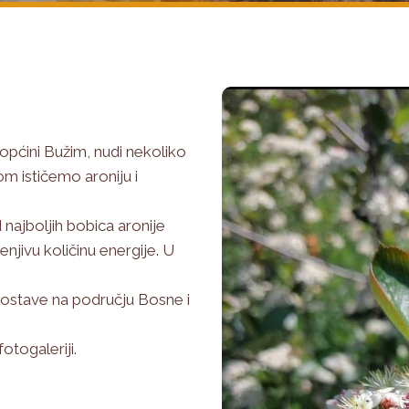
općini Bužim, nudi nekoliko
m ističemo aroniju i
 najboljih bobica aronije
jenjivu količinu energije. U
ostave na području Bosne i
otogaleriji.