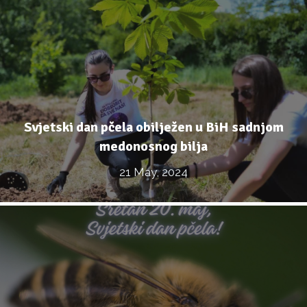
Svjetski dan pčela obilježen u BiH sadnjom
medonosnog bilja
21 May, 2024