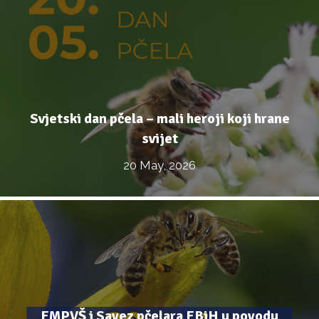
Svjetski dan pčela – mali heroji koji hrane
svijet
20 May, 2026
FMPVŠ i Savez pčelara FBiH u povodu