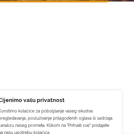
Cijenimo vašu privatnost
Koristimo kolačiće za poboljšanje vašeg iskustva
pregledavanja, posluživanje prilagođenih oglasa ili sadržaja
i analizu našeg prometa. Klikom na "Prihvati sve" pristajete
na našu upotrebu kolačića.