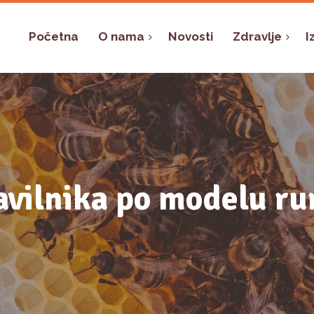
Početna
O nama
Novosti
Zdravlje
I
avilnika po modelu ru