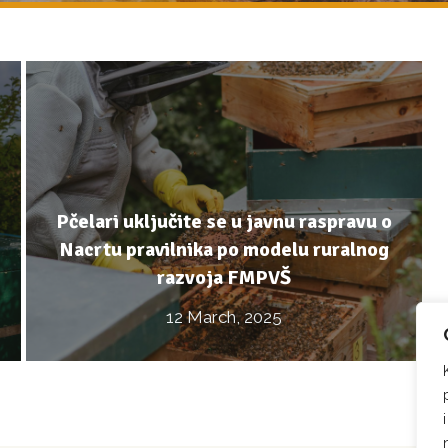
Pčelari uključite se u javnu raspravu o
Nacrtu pravilnika po modelu ruralnog
razvoja FMPVŠ
12 March, 2025