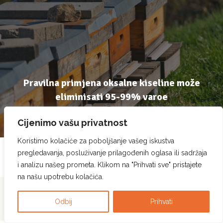
Pravilna primjena oksalne kiseline može
eliminisati 95-99% varoe
16 December, 2024
Cijenimo vašu privatnost
Koristimo kolačiće za poboljšanje vašeg iskustva
pregledavanja, posluživanje prilagođenih oglasa ili sadržaja
i analizu našeg prometa. Klikom na "Prihvati sve" pristajete
na našu upotrebu kolačića.
Pcela.ba © Sva prava
Politika privatnosti
|
Politika korištenja kolačića
|
Odbij
Prihvati
zadržana. 2023.
Pravila korištenja