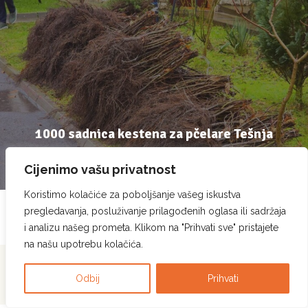
1000 sadnica kestena za pčelare Tešnja
26 December, 2024
Cijenimo vašu privatnost
Koristimo kolačiće za poboljšanje vašeg iskustva
pregledavanja, posluživanje prilagođenih oglasa ili sadržaja
i analizu našeg prometa. Klikom na "Prihvati sve" pristajete
na našu upotrebu kolačića.
Pcela.ba © Sva prava
Politika privatnosti
|
Politika korištenja kolačića
|
Odbij
Prihvati
zadržana. 2023.
Pravila korištenja