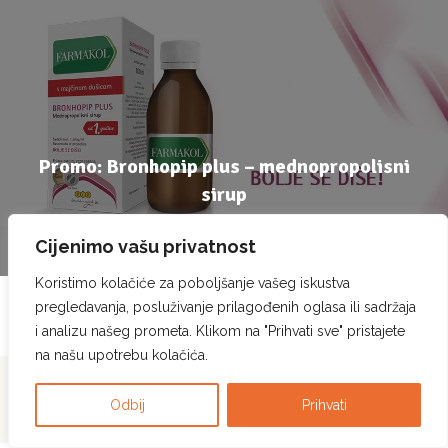
Promo: Bronhopip plus – mednopropolisni
sirup
19 September, 2023
Cijenimo vašu privatnost
Koristimo kolačiće za poboljšanje vašeg iskustva
pregledavanja, posluživanje prilagođenih oglasa ili sadržaja
i analizu našeg prometa. Klikom na "Prihvati sve" pristajete
na našu upotrebu kolačića.
Pcela.ba © Sva prava
Politika privatnosti
|
Politika korištenja kolačića
|
Odbij
Prihvati
zadržana. 2023.
Pravila korištenja