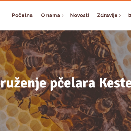
Početna
O nama
Novosti
Zdravlje
I
ruženje pčelara Kest