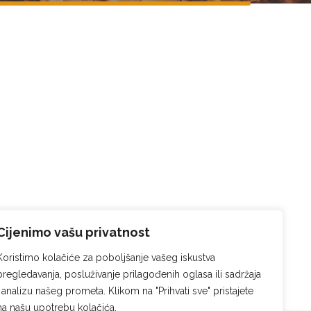
Cijenimo vašu privatnost
Koristimo kolačiće za poboljšanje vašeg iskustva
pregledavanja, posluživanje prilagođenih oglasa ili sadržaja
i analizu našeg prometa. Klikom na "Prihvati sve" pristajete
na našu upotrebu kolačića.