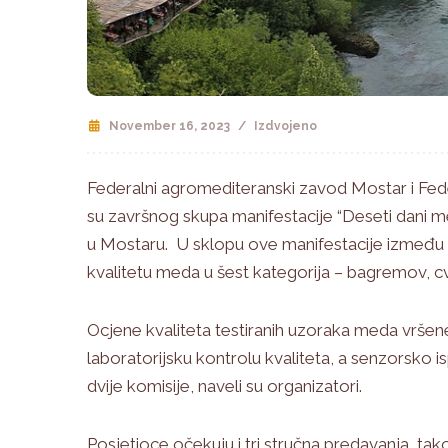
November 16, 2023
/
Izdvojeno
Federalni agromediteranski zavod Mostar i Fede
su završnog skupa manifestacije “Deseti dani me
u Mostaru. U sklopu ove manifestacije između os
kvalitetu meda u šest kategorija – bagremov, cvje
Ocjene kvaliteta testiranih uzoraka meda vršene
laboratorijsku kontrolu kvaliteta, a senzorsko isp
dvije komisije, naveli su organizatori.
Posjetioce očekuju i tri stručna predavanja, tak