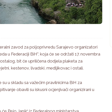
ralni zavod za poljoprivredu Sarajevo organizatori
da u Federaciji BiH”, koja će se održati 17. novembra
talog, bit će upriličena dodjela plaketa za
tni, kestenov, livadski, medljikovac i ostali.
 su u skladu sa važećim pravilnicima BiH za
itivanje obavili su iskusni ocjenjivači organizirani u
o će Pejo Janjić iz Federalnog ministarstva