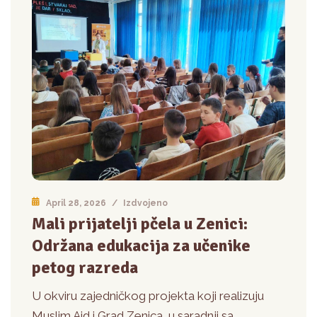
April 28, 2026
/
Izdvojeno
Mali prijatelji pčela u Zenici:
Održana edukacija za učenike
petog razreda
U okviru zajedničkog projekta koji realizuju
Muslim Aid i Grad Zenica, u saradnji sa