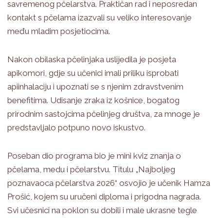
savremenog pčelarstva. Praktičan rad i neposredan
kontakt s pčelama izazvali su veliko interesovanje
među mladim posjetiocima.
Nakon obilaska pčelinjaka uslijedila je posjeta
apikomori, gdje su učenici imali priliku isprobati
apiinhalaciju i upoznati se s njenim zdravstvenim
benefitima. Udisanje zraka iz košnice, bogatog
prirodnim sastojcima pčelinjeg društva, za mnoge je
predstavljalo potpuno novo iskustvo.
Poseban dio programa bio je mini kviz znanja o
pčelama, medu i pčelarstvu. Titulu „Najboljeg
poznavaoca pčelarstva 2026“ osvojio je učenik Hamza
Prošić, kojem su uručeni diploma i prigodna nagrada.
Svi učesnici na poklon su dobili i male ukrasne tegle