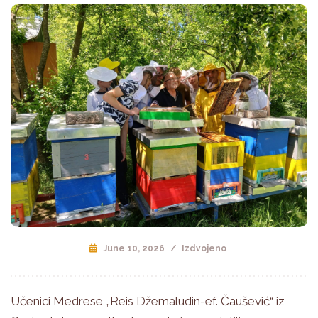
June 10, 2026
/
Izdvojeno
Učenici Medrese „Reis Džemaludin-ef. Čaušević“ iz