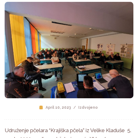
April 10, 2023
/
Izdvojeno
Udruženje pčelara “Krajiška pčela” iz Velike Kladuše 5.