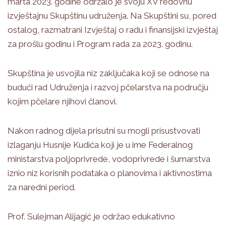
marta 2023. godine održalo je svoju XV redovnu
izvještajnu Skupštinu udruženja. Na Skupštini su, pored
ostalog, razmatrani Izvještaj o radu i finansijski izvještaj
za prošlu godinu i Program rada za 2023. godinu.
Skupština je usvojila niz zaključaka koji se odnose na
budući rad Udruženja i razvoj pčelarstva na području
kojim pčelare njihovi članovi.
Nakon radnog dijela prisutni su mogli prisustvovati
izlaganju Husnije Kudića koji je u ime Federalnog
ministarstva poljoprivrede, vodoprivrede i šumarstva
iznio niz korisnih podataka o planovima i aktivnostima
za naredni period.
Prof. Sulejman Alijagić je održao edukativno