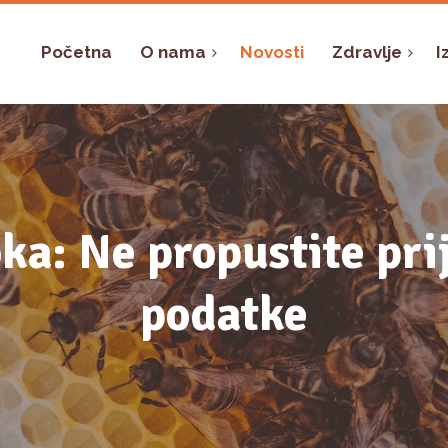
Početna
O nama
Novosti
Zdravlje
I
ka: Ne propustite pri
podatke