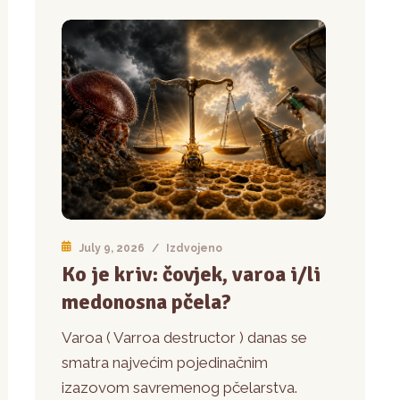
July 9, 2026
/
Izdvojeno
Ko je kriv: čovjek, varoa i/li
medonosna pčela?
Varoa ( Varroa destructor ) danas se
smatra najvećim pojedinačnim
izazovom savremenog pčelarstva.