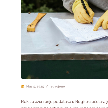
May 5, 2025
/
Izdvojeno
Rok za ažuriranje podataka u Registru pčelara j