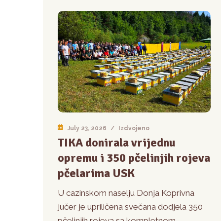
July 23, 2026
/
Izdvojeno
TIKA donirala vrijednu
opremu i 350 pčelinjih rojeva
pčelarima USK
U cazinskom naselju Donja Koprivna
jučer je upriličena svečana dodjela 350
pčelinjih rojeva sa kompletnom