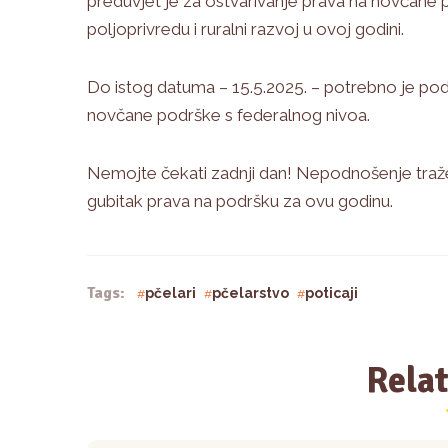
preduvjet je za ostvarivanje prava na novčane
poljoprivredu i ruralni razvoj u ovoj godini.
Do istog datuma – 15.5.2025. – potrebno je podni
novčane podrške s federalnog nivoa.
Nemojte čekati zadnji dan! Nepodnošenje traž
gubitak prava na podršku za ovu godinu.
Tags:
pčelari
pčelarstvo
poticaji
Relat