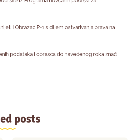
 podrške iz Programa novčanih podrški za
jeti i Obrazac P-1 s ciljem ostvarivanja prava na
enih podataka i obrasca do navedenog roka znači
ed posts