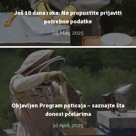
Još 10 dana roka: Ne propustite prijaviti
potrebne podatke
05 May, 2025
Objavljen Program poticaja – saznajte šta
donosi pčelarima
10 April, 2025