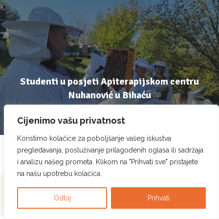
Studenti u posjeti Apiterapijskom centru
Nuhanović u Bihaću
07 October, 2023
Cijenimo vašu privatnost
Koristimo kolačiće za poboljšanje vašeg iskustva
pregledavanja, posluživanje prilagođenih oglasa ili sadržaja
i analizu našeg prometa. Klikom na "Prihvati sve" pristajete
na našu upotrebu kolačića.
Pcela.ba © Sva prava
Politika privatnosti
|
Politika korištenja kolačića
|
Odbij
Prihvati
zadržana. 2023.
Pravila korištenja