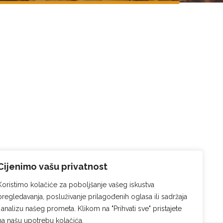
Cijenimo vašu privatnost
Koristimo kolačiće za poboljšanje vašeg iskustva
pregledavanja, posluživanje prilagođenih oglasa ili sadržaja
i analizu našeg prometa. Klikom na "Prihvati sve" pristajete
na našu upotrebu kolačića.