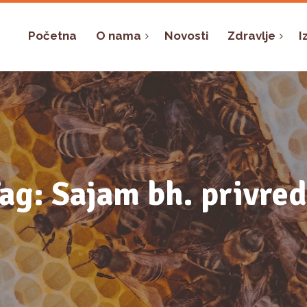
Početna
O nama
Novosti
Zdravlje
I
ag: Sajam bh. privre