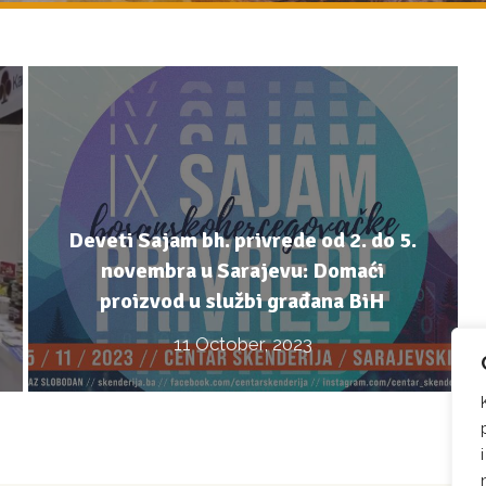
Deveti Sajam bh. privrede od 2. do 5.
novembra u Sarajevu: Domaći
proizvod u službi građana BiH
11 October, 2023