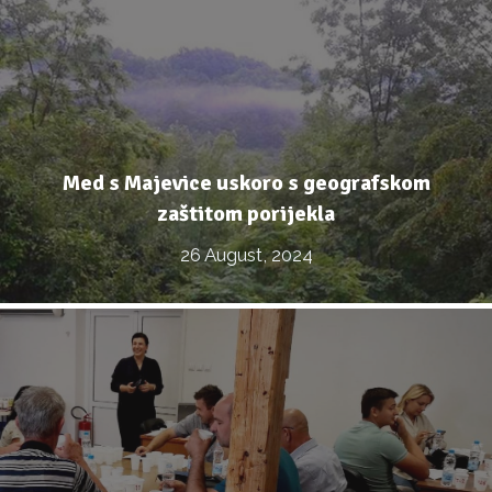
Med s Majevice uskoro s geografskom
zaštitom porijekla
26 August, 2024